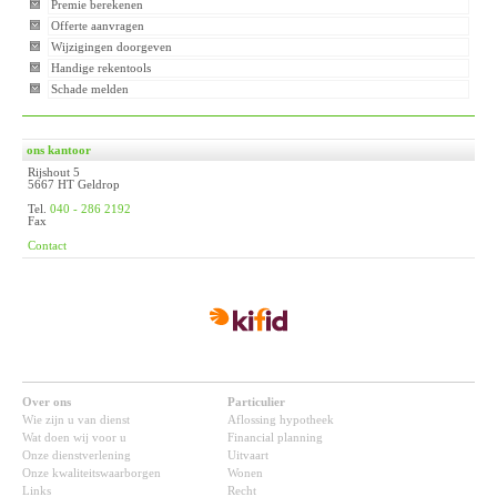
Premie berekenen
Offerte aanvragen
Wijzigingen doorgeven
Handige rekentools
Schade melden
ons kantoor
Rijshout 5
5667 HT Geldrop
Tel.
040 - 286 2192
Fax
Contact
Over ons
Particulier
Wie zijn u van dienst
Aflossing hypotheek
Wat doen wij voor u
Financial planning
Onze dienstverlening
Uitvaart
Onze kwaliteitswaarborgen
Wonen
Links
Recht