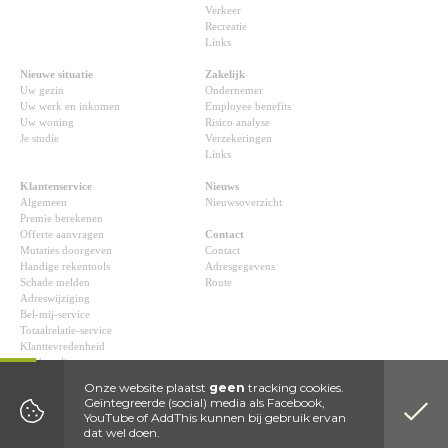
Verkeer
Recreatie
Links
Nieuwe situatie
Zakelijk
Uw gezin
Ondernemer
Uw werk en inkomen
Employee benefits
Uw woning
Risico analyse
Je studie
Verzekeringen
Links
Klantenservice
Nieuws
Algemeen
Nieuwsoverzicht
Premie berekenen
Offerte aanvragen
Contact
Mutaties doorgeven
Contact
Handige rekentools
Adresgegevens
Schade melden
Route
Adreswijziging
Bel-mij-service
Totaalrelatie-service
Klanttevredenheid
Aanbeveling
Klachtmelding
Onze website plaatst
geen
tracking cookies.
Downloads
Geïntegreerde (social) media als Facebook,
YouTube of AddThis kunnen bij gebruik ervan
dat wel doen.