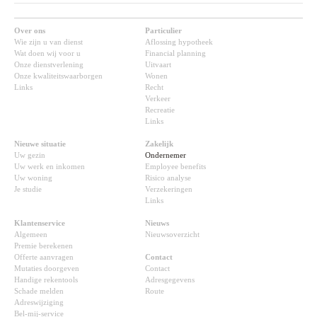
Over ons
Particulier
Wie zijn u van dienst
Aflossing hypotheek
Wat doen wij voor u
Financial planning
Onze dienstverlening
Uitvaart
Onze kwaliteitswaarborgen
Wonen
Links
Recht
Verkeer
Recreatie
Links
Nieuwe situatie
Zakelijk
Uw gezin
Ondernemer
Uw werk en inkomen
Employee benefits
Uw woning
Risico analyse
Je studie
Verzekeringen
Links
Klantenservice
Nieuws
Algemeen
Nieuwsoverzicht
Premie berekenen
Offerte aanvragen
Contact
Mutaties doorgeven
Contact
Handige rekentools
Adresgegevens
Schade melden
Route
Adreswijziging
Bel-mij-service