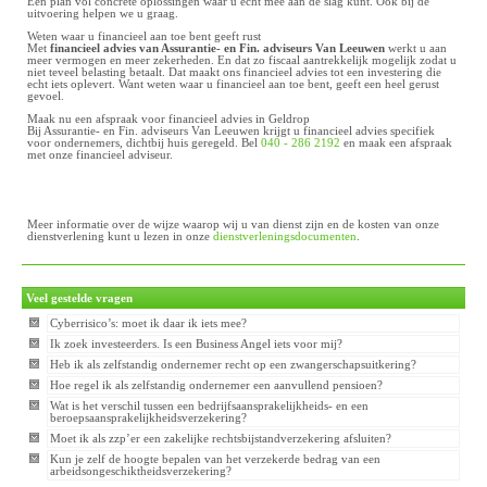
Een plan vol concrete oplossingen waar u echt mee aan de slag kunt. Ook bij de
uitvoering helpen we u graag.
Weten waar u financieel aan toe bent geeft rust
Met
financieel advies van Assurantie- en Fin. adviseurs Van Leeuwen
werkt u aan
meer vermogen en meer zekerheden. En dat zo fiscaal aantrekkelijk mogelijk zodat u
niet teveel belasting betaalt. Dat maakt ons financieel advies tot een investering die
echt iets oplevert. Want weten waar u financieel aan toe bent, geeft een heel gerust
gevoel.
Maak nu een afspraak voor financieel advies in Geldrop
Bij Assurantie- en Fin. adviseurs Van Leeuwen krijgt u financieel advies specifiek
voor ondernemers, dichtbij huis geregeld. Bel
040 - 286 2192
en maak een afspraak
met onze financieel adviseur.
Meer informatie over de wijze waarop wij u van dienst zijn en de kosten van onze
dienstverlening kunt u lezen in onze
dienstverleningsdocumenten
.
Veel gestelde vragen
Cyberrisico’s: moet ik daar ik iets mee?
Ik zoek investeerders. Is een Business Angel iets voor mij?
Heb ik als zelfstandig ondernemer recht op een zwangerschapsuitkering?
Hoe regel ik als zelfstandig ondernemer een aanvullend pensioen?
Wat is het verschil tussen een bedrijfsaansprakelijkheids- en een
beroepsaansprakelijkheidsverzekering?
Moet ik als zzp’er een zakelijke rechtsbijstandverzekering afsluiten?
Kun je zelf de hoogte bepalen van het verzekerde bedrag van een
arbeidsongeschiktheidsverzekering?