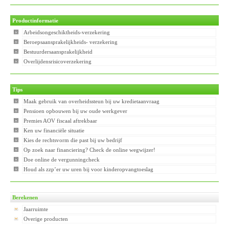
Productinformatie
Arbeidsongeschiktheids-verzekering
Beroepsaansprakelijkheids- verzekering
Bestuurdersaansprakelijkheid
Overlijdensrisicoverzekering
Tips
Maak gebruik van overheidssteun bij uw kredietaanvraag
Pensioen opbouwen bij uw oude werkgever
Premies AOV fiscaal aftrekbaar
Ken uw financiële situatie
Kies de rechtsvorm die past bij uw bedrijf
Op zoek naar financiering? Check de online wegwijzer!
Doe online de vergunningcheck
Houd als zzp’er uw uren bij voor kinderopvangtoeslag
Berekenen
Jaarruimte
Overige producten