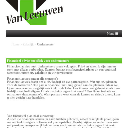
Menu
Home
>
Zakelijk
>
Ondernemer
Financieel advies specifiek voor ondernemers
Financieel advies voor ondernemers is een vak apart. Privé en zakelijk zijn immers
sterk met elkaar verbonden. Daarom bestaat ons
financieel advies
uit een optimaal
samenspel tussen uw zakelijke en uw privésituatie.
Financieel advies omvat alle scenario’s
Financieel advies draait om u, uw bedrijf en uw partner/gezin. Wat zijn uw plannen
voor de toekomst? Hoe gaat u financieel invulling geven aan die plannen? Maar we
kijken ook waar er mogelijk een kink in de kabel kan komen: wat gebeurt er als u uw
bedrijf moet beëindigen? Of als u arbeidsongeschikt wordt? Ons financieel advies
omvat ook deze scenario’s. Want pas als u weet waar de kansen en risico’s zitten, kunt
u hier gericht naar handelen.
Van financieel plan naar uitvoering
Als we uw financiële situatie in kaart hebben gebracht, zowel zakelijk als privé, gaan
we een toekomstgericht financieel plan opstellen. Daarbij kijken we onder meer naar
uw pensioen, aansprakelijkheid en naar uw inkomen als u arbeidsongeschikt raakt.