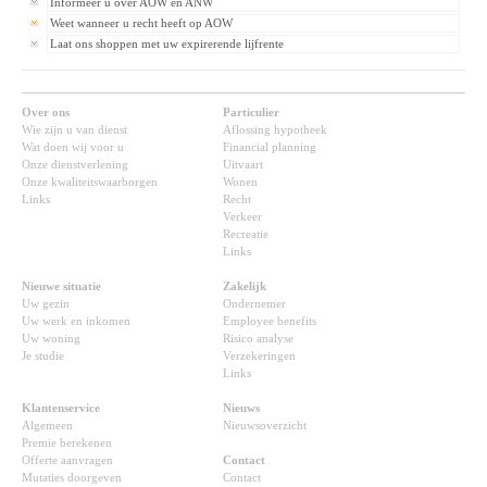
Informeer u over AOW en ANW
Weet wanneer u recht heeft op AOW
Laat ons shoppen met uw expirerende lijfrente
Over ons
Particulier
Wie zijn u van dienst
Aflossing hypotheek
Wat doen wij voor u
Financial planning
Onze dienstverlening
Uitvaart
Onze kwaliteitswaarborgen
Wonen
Links
Recht
Verkeer
Recreatie
Links
Nieuwe situatie
Zakelijk
Uw gezin
Ondernemer
Uw werk en inkomen
Employee benefits
Uw woning
Risico analyse
Je studie
Verzekeringen
Links
Klantenservice
Nieuws
Algemeen
Nieuwsoverzicht
Premie berekenen
Offerte aanvragen
Contact
Mutaties doorgeven
Contact