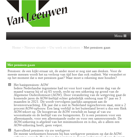
Menu
Home
>
Nieuwe situatie
>
Uw werk en inkomen
>
Met pensioen gaan
Met pensioen gaan
Pensioen: de een kijkt ernaar uit, de ander moet er nog niet aan denken. Voor de
meeste mensen wordt het na verloop van tijd hoe dan ook realiteit. Wat verandert er
op het moment dat u met pensioen gaat? Waar moet u rekening mee houden?
Het basispensioen: AOW
Iedere Nederlandse ingezetene had tot voor kort vanaf de eerste dag van de
maand waarop hij of zij 65 wordt, recht op een uitkering op grond van de
Algemene Ouderdomswet (AOW). Door verandering van de wetgeving gaat de
komende jaren de AOW-leeftijd echter geleidelijk omhoog naar 67 jaar en 3
maanden in 2021. Dit wordt vervolgens jaarlijks aangepast aan de
levensverwachting. Elk jaar dat u niet in Nederland ingeschreven staat, mist u 2
procent AOW-opbouw. Een lang verblijf in het buitenland levert u dus een flink
AOW-tekort op. De hoogtevan de AOW verschilt en hangt af van uw
woonsituatie en de leeftijd van uw huisgenoten. Er is een pensioen voor een
alleenstaande, voor een alleenstaande ouder en voor een samenwonende. De
AOW-uitkering is afgeleid van het minimumloon en is dus, als u alleen een
AOW-uitkering heeft, geen vetpot.
Aanvullend pensioen via uw werkgever
De meeste werknemers bouwen bij hun werkgever pensioen op dat de AOW-