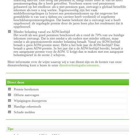
uitkering aanvult. Hoe hoog dat pensioen is, hangt onder meer af van de soort
pensioenregeling die u heeft getroffen. Voorheen waren veel pensioenen
gebaseerd op het eindloon: als u met pensioen gaat, ontvangt u globaal hetzelfde
inkomen als toen u nog werkte. Tegenwoordig zijn het vaak
middelloonregelingen (u bouwt een pensioeninkomen op dat ongeveer het
gemiddelde is van wat u tijdens uw carriere heeft verdiend) of zogeheten
beschikbarepremieregelingen. Dat laatste betekent dat u ontvangt wat u heeft
opgebouwd: de ingelegde premie door de jaren heen plus het rendement dat is
opgebouwd.
Minder belasting vanaf uw AOW-leeftijd
Het wordt als een goed pensioen beschouwd als u rond de 70% van uw huidige
inkomen ontvangt. Dat is niet omdat u als oudere met minder uitkunt, maar
omdat u als gepensioneerde minder belasting betaalt. Vanaf uw AOW-leeftijd
betaalt u geen AOW-premie meer. Hebt u het hele jaar de AOW-leeftijd? Dan
betaalt u geen AOW-premie. In het jaar dat u de AOW-leeftijd bereikt, betaalt u
een aangepaste premie voor de AOW. U krijgt dan te maken met een aangepast
belastingtarief in de eerste 2 schijven.
Meer informatie over de wijze waarop wij u van dienst zijn en de kosten van onze
dienstverlening kunt u lezen in onze
dienstverleningsdocumenten
.
Direct doen
Premie berekenen
Offerte aanvragen
Wijzigingen doorgeven
Handige rekentools
Schade melden
Tips