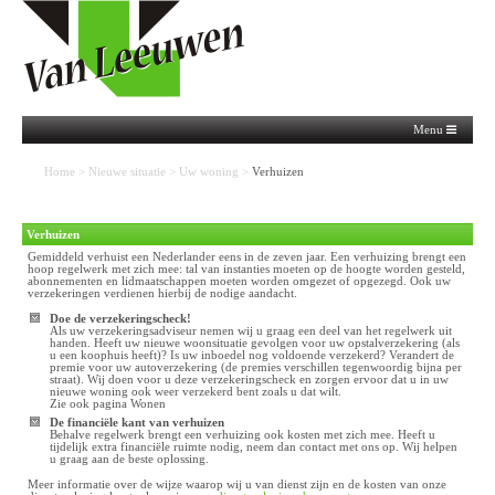
Menu
Home
>
Nieuwe situatie
>
Uw woning
>
Verhuizen
Verhuizen
Gemiddeld verhuist een Nederlander eens in de zeven jaar. Een verhuizing brengt een
hoop regelwerk met zich mee: tal van instanties moeten op de hoogte worden gesteld,
abonnementen en lidmaatschappen moeten worden omgezet of opgezegd. Ook uw
verzekeringen verdienen hierbij de nodige aandacht.
Doe de verzekeringscheck!
Als uw verzekeringsadviseur nemen wij u graag een deel van het regelwerk uit
handen. Heeft uw nieuwe woonsituatie gevolgen voor uw opstalverzekering (als
u een koophuis heeft)? Is uw inboedel nog voldoende verzekerd? Verandert de
premie voor uw autoverzekering (de premies verschillen tegenwoordig bijna per
straat). Wij doen voor u deze verzekeringscheck en zorgen ervoor dat u in uw
nieuwe woning ook weer verzekerd bent zoals u dat wilt.
Zie ook pagina
Wonen
De financiële kant van verhuizen
Behalve regelwerk brengt een verhuizing ook kosten met zich mee. Heeft u
tijdelijk extra financiële ruimte nodig, neem dan
contact
met ons op. Wij helpen
u graag aan de beste oplossing.
Meer informatie over de wijze waarop wij u van dienst zijn en de kosten van onze