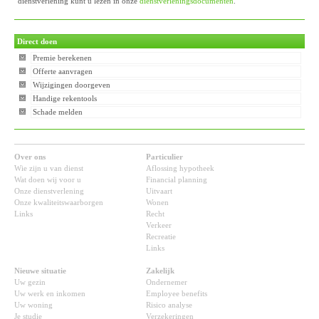
dienstverlening kunt u lezen in onze
dienstverleningsdocumenten
.
Direct doen
Premie berekenen
Offerte aanvragen
Wijzigingen doorgeven
Handige rekentools
Schade melden
Over ons
Particulier
Wie zijn u van dienst
Aflossing hypotheek
Wat doen wij voor u
Financial planning
Onze dienstverlening
Uitvaart
Onze kwaliteitswaarborgen
Wonen
Links
Recht
Verkeer
Recreatie
Links
Nieuwe situatie
Zakelijk
Uw gezin
Ondernemer
Uw werk en inkomen
Employee benefits
Uw woning
Risico analyse
Je studie
Verzekeringen