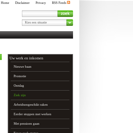
Home
Disclaimer
Privacy
RSS Feeds
Kies een situatie
Uw werk en inkomen
Nieuwe baan
Promotie
Ontslag
Ziek zijn
Arbeidsongeschikt raken
Eerder stoppen met werken
Met pensioen gaan