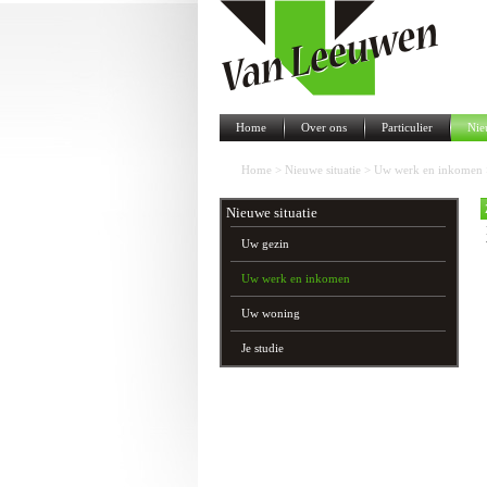
Home
Over ons
Particulier
Nie
Home
>
Nieuwe situatie
>
Uw werk en inkomen
Nieuwe situatie
Uw gezin
Uw werk en inkomen
Uw woning
Je studie