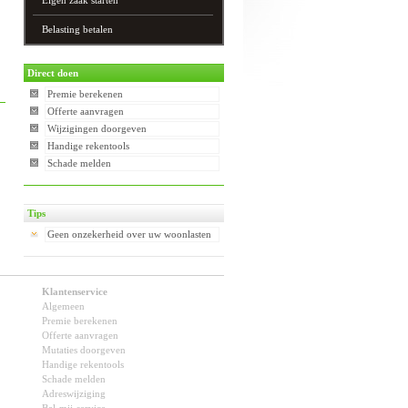
Eigen zaak starten
Belasting betalen
Direct doen
Premie berekenen
Offerte aanvragen
Wijzigingen doorgeven
Handige rekentools
Schade melden
Tips
Geen onzekerheid over uw woonlasten
Klantenservice
Algemeen
Premie berekenen
Offerte aanvragen
Mutaties doorgeven
Handige rekentools
Schade melden
Adreswijziging