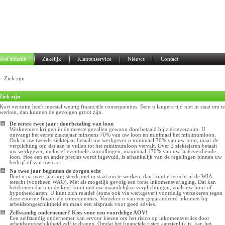
uwe situatie
Zakelijk
Klantenservice
Nieuws
Contact
>
Ziek zijn
Ziek zijn
Kort verzuim heeft meestal weinig financiële consequenties. Bent u langere tijd niet in staat om te
werken, dan kunnen de gevolgen groot zijn.
De eerste twee jaar: doorbetaling van loon
Werknemers krijgen in de meeste gevallen gewoon doorbetaald bij ziekteverzuim. U
ontvangt het eerste ziektejaar minstens 70% van uw loon en minimaal het minimumloon.
Ook in uw tweede ziektejaar betaalt uw werkgever u minimaal 70% van uw loon, maar de
verplichting om dat aan te vullen tot het minimumloon vervalt. Over 2 ziektejaren betaalt
uw werkgever, inclusief eventuele aanvullingen, maximaal 170% van uw laatstverdiende
loon. Hoe een en ander precies wordt ingevuld, is afhankelijk van de regelingen binnen uw
bedrijf of van uw cao.
Na twee jaar beginnen de zorgen echt
Bent u na twee jaar nog steeds niet in staat om te werken, dan komt u terecht in de WIA
terecht (voorheen WAO). Met als mogelijk gevolg een forse inkomensverlaging. Dat kan
betekenen dat u in de knel komt met uw maandelijkse verplichtingen, zoals uw huur of
hypotheeklasten. U kunt zich relatief (soms ook via werkgever) voordelig verzekeren tegen
deze enorme financiële consequenties. Verzeker u van een gegarandeerd inkomen bij
arbeidsongeschiktheid en maak een afspraak voor goed advies.
Zelfstandig ondernemer? Kies voor een voordelige AOV!
Een zelfstandig ondernemer kan ervoor kiezen om het risico op inkomensverlies door
arbeidsongeschiktheid zelf te dragen. Omdat het financiële risico aanzienlijk is, kan het