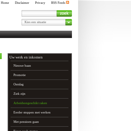
Home
Disclaimer
Privacy
RSS Feeds
Kies een situatie
Uw werk en inkomen
Nieuwe baan
Promotie
Ontslag
Ziek zijn
Arbeidsongeschikt raken
Eerder stoppen met werken
Met pensioen gaan