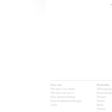
Over ons
Particulier
Wie zijn u van dienst
Aflossing hy
Wat doen wij voor u
Financial pl
Onze dienstverlening
Uitvaart
Onze kwaliteitswaarborgen
Wonen
Links
Recht
Verkeer