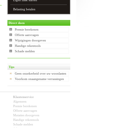
Eigen zaak starten
Belasting betalen
Direct doen
Premie berekenen
Offerte aanvragen
Wijzigingen doorgeven
Handige rekentools
Schade melden
Tips
Geen onzekerheid over uw woonlasten
Voorkom onaangename verrassingen
Klantenservice
Algemeen
Premie berekenen
Offerte aanvragen
Mutaties doorgeven
Handige rekentools
Schade melden