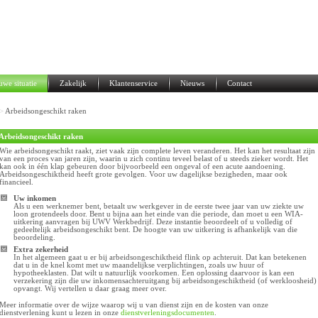
uwe situatie
Zakelijk
Klantenservice
Nieuws
Contact
>
Arbeidsongeschikt raken
Arbeidsongeschikt raken
Wie arbeidsongeschikt raakt, ziet vaak zijn complete leven veranderen. Het kan het resultaat zijn
van een proces van jaren zijn, waarin u zich continu teveel belast of u steeds zieker wordt. Het
kan ook in één klap gebeuren door bijvoorbeeld een ongeval of een acute aandoening.
Arbeidsongeschiktheid heeft grote gevolgen. Voor uw dagelijkse bezigheden, maar ook
financieel.
Uw inkomen
Als u een werknemer bent, betaalt uw werkgever in de eerste twee jaar van uw ziekte uw
loon grotendeels door. Bent u bijna aan het einde van die periode, dan moet u een WIA-
uitkering aanvragen bij UWV Werkbedrijf. Deze instantie beoordeelt of u volledig of
gedeeltelijk arbeidsongeschikt bent. De hoogte van uw uitkering is afhankelijk van die
beoordeling.
Extra zekerheid
In het algemeen gaat u er bij arbeidsongeschiktheid flink op achteruit. Dat kan betekenen
dat u in de knel komt met uw maandelijkse verplichtingen, zoals uw huur of
hypotheeklasten. Dat wilt u natuurlijk voorkomen. Een oplossing daarvoor is kan een
verzekering zijn die uw inkomensachteruitgang bij arbeidsongeschiktheid (of werkloosheid)
opvangt. Wij vertellen u daar graag meer over.
Meer informatie over de wijze waarop wij u van dienst zijn en de kosten van onze
dienstverlening kunt u lezen in onze
dienstverleningsdocumenten
.