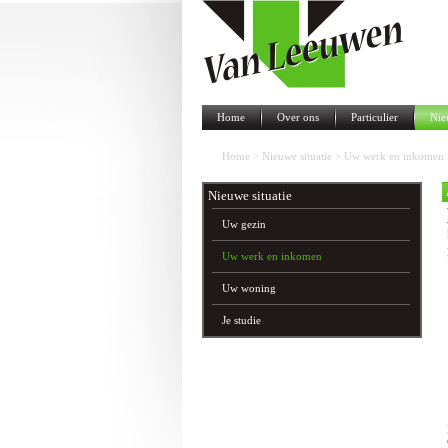
Home
Over ons
Particulier
Nie
Home
>
Nieuwe situatie
>
Uw werk en inkomen
Nieuwe situatie
Uw gezin
Uw werk en inkomen
Uw woning
Je studie