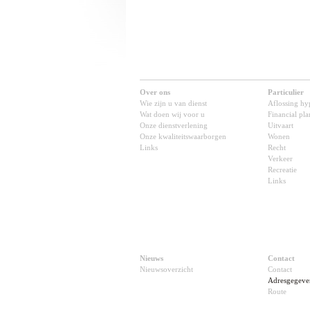
Over ons
Particulier
Wie zijn u van dienst
Aflossing hy
Wat doen wij voor u
Financial pl
Onze dienstverlening
Uitvaart
Onze kwaliteitswaarborgen
Wonen
Links
Recht
Verkeer
Recreatie
Links
Nieuws
Contact
Nieuwsoverzicht
Contact
Adresgegeve
Route