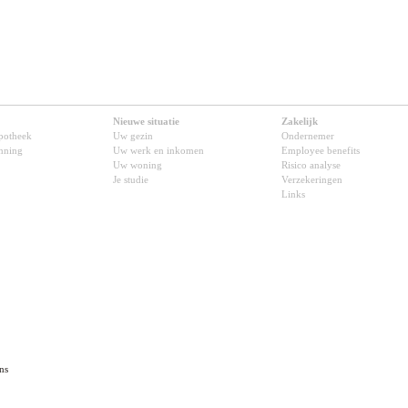
Nieuwe situatie
Zakelijk
potheek
Uw gezin
Ondernemer
anning
Uw werk en inkomen
Employee benefits
Uw woning
Risico analyse
Je studie
Verzekeringen
Links
ns