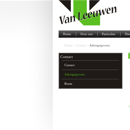
Home
Over ons
Particulier
Nie
Home
>
Contact
>
Adresgegevens
Contact
Contact
Adresgegevens
Route