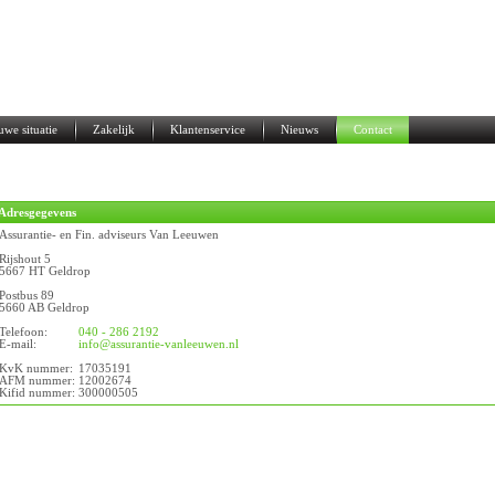
uwe situatie
Zakelijk
Klantenservice
Nieuws
Contact
Adresgegevens
Assurantie- en Fin. adviseurs Van Leeuwen
Rijshout 5
5667 HT Geldrop
Postbus 89
5660 AB Geldrop
Telefoon:
040 - 286 2192
E-mail:
info@assurantie-vanleeuwen.nl
KvK nummer:
17035191
AFM nummer:
12002674
Kifid nummer:
300000505