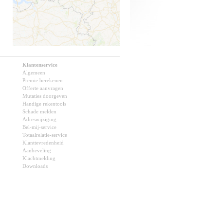
Klantenservice
Algemeen
Premie berekenen
Offerte aanvragen
Mutaties doorgeven
Handige rekentools
Schade melden
Adreswijziging
Bel-mij-service
Totaalrelatie-service
Klanttevredenheid
Aanbeveling
Klachtmelding
Downloads