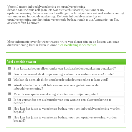
Verschil tussen inboedelverzekering en opstalverzekering
Schade aan uw huis zelf (aan iets wat niet verhuisbaar is) valt onder uw
opstalverzekering. Schade aan uw bezittingen in huis (aan iets wat wel verhuisbaar is),
valt onder uw inboedelverzekering. De beste inboedelverzekering en
opstalverzekering met het juiste verzekerde bedrag regelt u via Assurantie- en Fin.
adviseurs Van Leeuwen!
Meer informatie over de wijze waarop wij u van dienst zijn en de kosten van onze
dienstverlening kunt u lezen in onze
dienstverleningsdocumenten
.
Veel gestelde vragen
Zijn kostbaarheden alleen onder een kostbaarhedenverzekering verzekerd?
Ben ik verzekerd als ik mijn woning verhuur via verhuursites als Airbnb?
Wat kan ik doen als ik de uitgekeerde schadevergoeding te laag vind?
Wordt schade die ik zelf heb veroorzaakt ook gedekt onder de
inboedelverzekering?
Moet ik een aparte verzekering afsluiten voor mijn computer?
Is het verstandig om als huurder van een woning een glasverzekering te
hebben?
Hoe kan het juiste te verzekeren bedrag voor een inboedelverzekering worden
bepaald?
Hoe kan het juiste te verzekeren bedrag voor een opstalverzekering worden
bepaald?