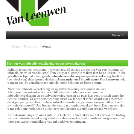
Menu
Home
>
Particulier
>
Wonen
Het nut van inboedelverzekering en opstalverzekering
Krijgt u te maken met brand, waterschade, of schade als gevolg van een (poging tot)
inbraak, storm of vandalisme? Dan krijgt u al gauw te maken met hoge kosten. In die
gevallen is fijn dat u een goede
inboedelverzekering en opstalverzekering
heeft die
(een deel van) deze kosten dekken.
Assurantie- en Fin. adviseurs Van Leeuwen
helpt
u graag aan de verzekeringen met de juiste dekking en beste premie.
Neem uw inboedelverzekering en opstalverzekering eens onder de loep
Als u goed verzekerd wilt zijn én blijven, dan raden we u aan om uw
inboedelverzekering en opstalverzekering eens in de paar jaar eens kritisch tegen het
licht te houden. Zeker als uw woning en/of uw inboedel meer waard zijn geworden
de afgelopen jaren. Heeft u bijvoorbeeld duurdere apparatuur aangeschaft of heeft u
uw huis verbouwd? Dan bestaat de kans dat u onderverzekerd bent. Dat betekent dat
u mogelijk niet voldoende uitgekeerd zult krijgen als zich een schade voordoet.
Kom daarom langs op ons kantoor in Geldrop. Dan maken we het verzekerde bedrag
van uw inboedelverzekering en/of opstalverzekering snel in orde en zorgen we direct
voor een sterke vergelijking van inboedelverzekeringen.