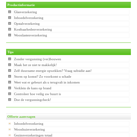
Productinformatie
Glasverzekering
Inboedelverzekering
Opstalverzekering
Kostbaarhedenverzekering
Woonlastenverzekering
Tips
Zonder vergunning (ver)bouwen
Maak het ze niet te makkelijk!
Zelf duurzame energie opwekken? Vraag subsidie aan!
Storm op komst? Zo voorkomt u schade
Weet wat er gebeurt als u terugvalt in inkomen
Verklein de kans op brand
Controleer hoe veilig uw buurt is
Doe de vergunningcheck!
Offerte aanvragen
Inboedelverzekering
Woonhuisverzekering
Gezinsverzekeringen totaal