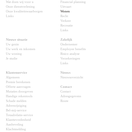
Wat doen wij voor u
Financial planning
Onze dienstverlening
Uitvaart
Onze kwaliteitswaarborgen
Wonen
Links
Recht
Verkeer
Recreatie
Links
Nieuwe situatie
Zakelijk
Uw gezin
Ondernemer
Uw werk en inkomen
Employee benefits
Uw woning
Risico analyse
Je studie
Verzekeringen
Links
Klantenservice
Nieuws
Algemeen
Nieuwsoverzicht
Premie berekenen
Offerte aanvragen
Contact
Mutaties doorgeven
Contact
Handige rekentools
Adresgegevens
Schade melden
Route
Adreswijziging
Bel-mij-service
Totaalrelatie-service
Klanttevredenheid
Aanbeveling
Klachtmelding