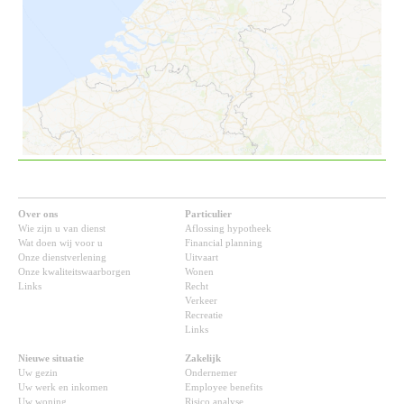
Over ons
Particulier
Wie zijn u van dienst
Aflossing hypotheek
Wat doen wij voor u
Financial planning
Onze dienstverlening
Uitvaart
Onze kwaliteitswaarborgen
Wonen
Links
Recht
Verkeer
Recreatie
Links
Nieuwe situatie
Zakelijk
Uw gezin
Ondernemer
Uw werk en inkomen
Employee benefits
Uw woning
Risico analyse