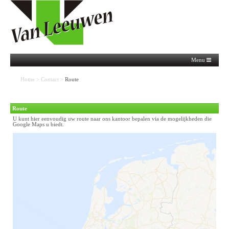
Menu
Home
>
Contact
>
Route
Route
U kunt hier eenvoudig uw route naar ons kantoor bepalen via de mogelijkheden die
Google Maps u biedt.