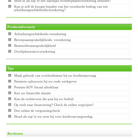
Moet ik als zzp’er een zakelijke rechtsbijstandverzekering afsluiten?
Kun je zelf de hoogte bepalen van het verzekerde bedrag van een
arbeidsongeschiktheidsverzekering?
Productinformatie
Arbeidsongeschiktheids-verzekering
Beroepsaansprakelijkheids- verzekering
Bestuurdersaansprakelijkheid
Overlijdensrisicoverzekering
Tips
Maak gebruik van overheidssteun bij uw kredietaanvraag
Pensioen opbouwen bij uw oude werkgever
Premies AOV fiscaal aftrekbaar
Ken uw financiële situatie
Kies de rechtsvorm die past bij uw bedrijf
Op zoek naar financiering? Check de online wegwijzer!
Doe online de vergunningcheck
Houd als zzp’er uw uren bij voor kinderopvangtoeslag
Berekenen