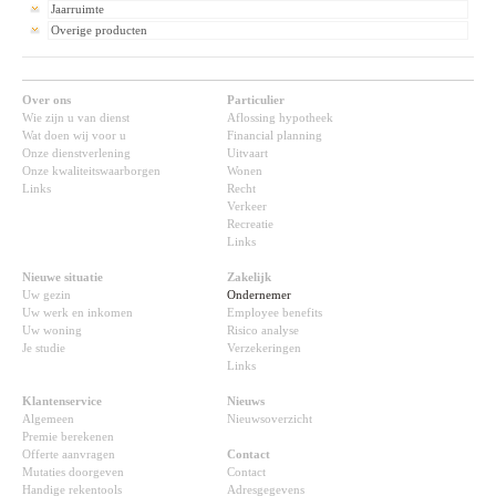
Jaarruimte
Overige producten
Over ons
Particulier
Wie zijn u van dienst
Aflossing hypotheek
Wat doen wij voor u
Financial planning
Onze dienstverlening
Uitvaart
Onze kwaliteitswaarborgen
Wonen
Links
Recht
Verkeer
Recreatie
Links
Nieuwe situatie
Zakelijk
Uw gezin
Ondernemer
Uw werk en inkomen
Employee benefits
Uw woning
Risico analyse
Je studie
Verzekeringen
Links
Klantenservice
Nieuws
Algemeen
Nieuwsoverzicht
Premie berekenen
Offerte aanvragen
Contact
Mutaties doorgeven
Contact
Handige rekentools
Adresgegevens