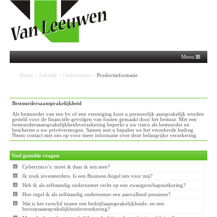
Menu
Home
>
Zakelijk
>
Ondernemer
>
Productinformatie
Bestuurdersaansprakelijkheid
Als bestuurder van een bv of een vereniging kunt u persoonlijk aansprakelijk worden
gesteld voor de financiële gevolgen van fouten gemaakt door het bestuur. Met een
bestuurdersaansprakelijkheidsverzekering beperkt u uw risico als bestuurder en
beschermt u uw privévermogen. Samen met u bepalen we het verzekerde bedrag.
Neem contact met ons op voor meer informatie over deze belangrijke verzekering.
Veel gestelde vragen
Cyberrisico’s: moet ik daar ik iets mee?
Ik zoek investeerders. Is een Business Angel iets voor mij?
Heb ik als zelfstandig ondernemer recht op een zwangerschapsuitkering?
Hoe regel ik als zelfstandig ondernemer een aanvullend pensioen?
Wat is het verschil tussen een bedrijfsaansprakelijkheids- en een
beroepsaansprakelijkheidsverzekering?