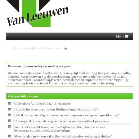
Menu
Home
>
Zakelijk
>
Ondernemer
>
Tip
Pensioen opbouwen bij uw oude werkgever
Als nieuwe ondernemer heeft u soms de mogelijkheid om nog tien jaar lang vrijwillig
pensioen op te bouwen via de pensioenregeling van uw oude werkgever. Dit kan u
interessant fiscaal voordeel opleveren, want de pensioenpremie voor deze vrijwillige
voortzetting is tot maximaal 10 jaar na ontslag aftrekbaar van de belasting.
Veel gestelde vragen
Cyberrisico’s: moet ik daar ik iets mee?
Ik zoek investeerders. Is een Business Angel iets voor mij?
Heb ik als zelfstandig ondernemer recht op een zwangerschapsuitkering?
Hoe regel ik als zelfstandig ondernemer een aanvullend pensioen?
Wat is het verschil tussen een bedrijfsaansprakelijkheids- en een
beroepsaansprakelijkheidsverzekering?
Moet ik als zzp’er een zakelijke rechtsbijstandverzekering afsluiten?