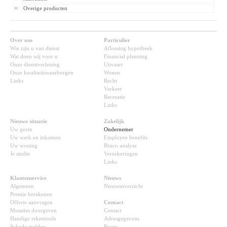
Overige producten
Over ons
Particulier
Wie zijn u van dienst
Aflossing hypotheek
Wat doen wij voor u
Financial planning
Onze dienstverlening
Uitvaart
Onze kwaliteitswaarborgen
Wonen
Links
Recht
Verkeer
Recreatie
Links
Nieuwe situatie
Zakelijk
Uw gezin
Ondernemer
Uw werk en inkomen
Employee benefits
Uw woning
Risico analyse
Je studie
Verzekeringen
Links
Klantenservice
Nieuws
Algemeen
Nieuwsoverzicht
Premie berekenen
Offerte aanvragen
Contact
Mutaties doorgeven
Contact
Handige rekentools
Adresgegevens
Schade melden
Route