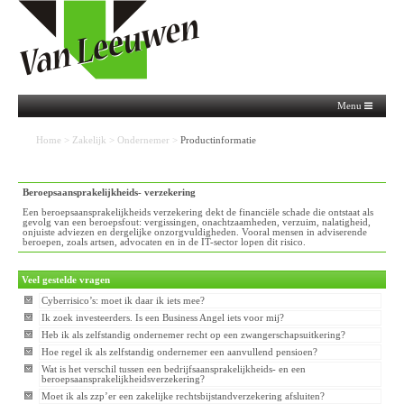
Menu
Home
>
Zakelijk
>
Ondernemer
>
Productinformatie
Beroepsaansprakelijkheids- verzekering
Een beroepsaansprakelijkheids verzekering dekt de financiële schade die ontstaat als
gevolg van een beroepsfout: vergissingen, onachtzaamheden, verzuim, nalatigheid,
onjuiste adviezen en dergelijke onzorgvuldigheden. Vooral mensen in adviserende
beroepen, zoals artsen, advocaten en in de IT-sector lopen dit risico.
Veel gestelde vragen
Cyberrisico’s: moet ik daar ik iets mee?
Ik zoek investeerders. Is een Business Angel iets voor mij?
Heb ik als zelfstandig ondernemer recht op een zwangerschapsuitkering?
Hoe regel ik als zelfstandig ondernemer een aanvullend pensioen?
Wat is het verschil tussen een bedrijfsaansprakelijkheids- en een
beroepsaansprakelijkheidsverzekering?
Moet ik als zzp’er een zakelijke rechtsbijstandverzekering afsluiten?