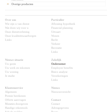
Overige producten
Over ons
Particulier
Wie zijn u van dienst
Aflossing hypotheek
Wat doen wij voor u
Financial planning
Onze dienstverlening
Uitvaart
Onze kwaliteitswaarborgen
Wonen
Links
Recht
Verkeer
Recreatie
Links
Nieuwe situatie
Zakelijk
Uw gezin
Ondernemer
Uw werk en inkomen
Employee benefits
Uw woning
Risico analyse
Je studie
Verzekeringen
Links
Klantenservice
Nieuws
Algemeen
Nieuwsoverzicht
Premie berekenen
Offerte aanvragen
Contact
Mutaties doorgeven
Contact
Handige rekentools
Adresgegevens
Schade melden
Route