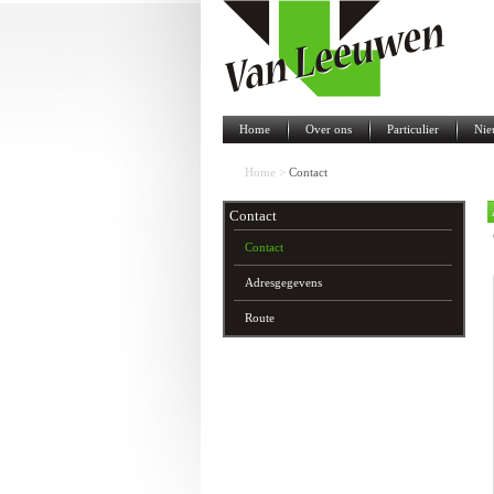
Home
Over ons
Particulier
Nie
Home
>
Contact
Contact
Contact
Adresgegevens
Route