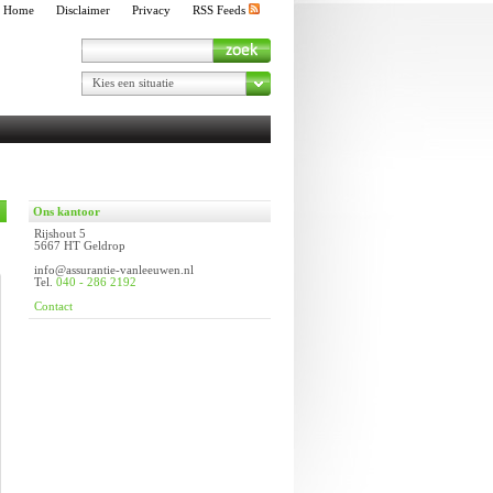
Home
Disclaimer
Privacy
RSS Feeds
Kies een situatie
Ons kantoor
Rijshout 5
5667 HT Geldrop
info@assurantie-vanleeuwen.nl
Tel.
040 - 286 2192
Contact