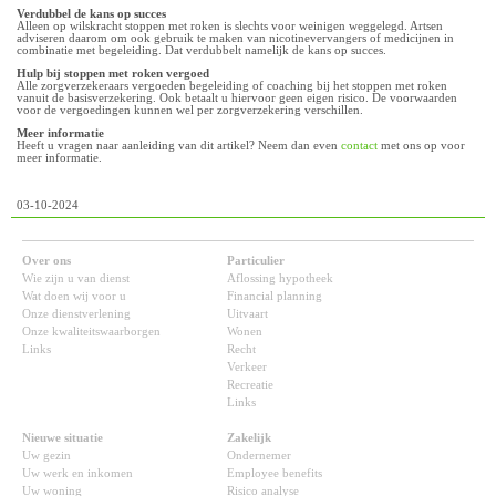
Verdubbel de kans op succes
Alleen op wilskracht stoppen met roken is slechts voor weinigen weggelegd. Artsen
adviseren daarom om ook gebruik te maken van nicotinevervangers of medicijnen in
combinatie met begeleiding. Dat verdubbelt namelijk de kans op succes.
Hulp bij stoppen met roken vergoed
Alle zorgverzekeraars vergoeden begeleiding of coaching bij het stoppen met roken
vanuit de basisverzekering. Ook betaalt u hiervoor geen eigen risico. De voorwaarden
voor de vergoedingen kunnen wel per zorgverzekering verschillen.
Meer informatie
Heeft u vragen naar aanleiding van dit artikel? Neem dan even
contact
met ons op voor
meer informatie.
03-10-2024
Over ons
Particulier
Wie zijn u van dienst
Aflossing hypotheek
Wat doen wij voor u
Financial planning
Onze dienstverlening
Uitvaart
Onze kwaliteitswaarborgen
Wonen
Links
Recht
Verkeer
Recreatie
Links
Nieuwe situatie
Zakelijk
Uw gezin
Ondernemer
Uw werk en inkomen
Employee benefits
Uw woning
Risico analyse