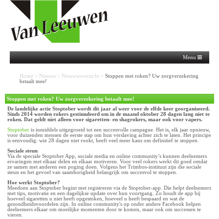
Menu
Home
>
Nieuws
>
Nieuwsoverzicht
>
Stoppen met roken? Uw zorgverzekering
betaalt mee!
Stoppen met roken? Uw zorgverzekering betaalt mee!
De landelijke actie Stoptober wordt dit jaar al weer voor de elfde keer georganiseerd.
Sinds 2014 worden rokers gestimuleerd om in de maand oktober 28 dagen lang niet te
roken. Dat geldt niet alleen voor sigaretten- en shagrokers, maar ook voor vapers.
Stoptober
is inmiddels uitgegroeid tot een succesvolle campagne. Het is, elk jaar opnieuw,
voor duizenden mensen de eerste stap om hun verslaving achter zich te laten. Het principe
is eenvoudig: wie 28 dagen niet rookt, heeft veel meer kans om definitief te stoppen.
Sociale steun
Via de speciale Stoptober App, sociale media en online community’s kunnen deelnemers
ervaringen met elkaar delen en elkaar motiveren. Voor veel rokers werkt dit goed omdat
ze samen met anderen een poging doen. Volgens het Trimbos-instituut zijn die sociale
steun en het gevoel van saamhorigheid belangrijk om succesvol te stoppen.
Hoe werkt Stoptober?
Meedoen aan Stoptober begint met registreren via de Stoptober-app. Die helpt deelnemers
met tips, motivatie en een dagelijkse update over hun voortgang. Zo houdt de app bij
hoeveel sigaretten u niet heeft opgestoken, hoeveel u heeft bespaard en wat de
gezondheidsvoordelen zijn. In online community's op onder andere Facebook helpen
deelnemers elkaar om moeilijke momenten door te komen, maar ook om successen te
vieren.