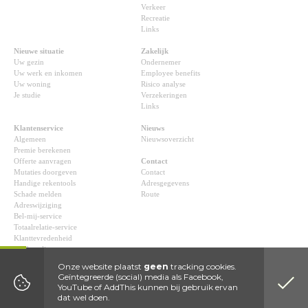
Verkeer
Recreatie
Links
Nieuwe situatie
Zakelijk
Uw gezin
Ondernemer
Uw werk en inkomen
Employee benefits
Uw woning
Risico analyse
Je studie
Verzekeringen
Links
Klantenservice
Nieuws
Algemeen
Nieuwsoverzicht
Premie berekenen
Offerte aanvragen
Contact
Mutaties doorgeven
Contact
Handige rekentools
Adresgegevens
Schade melden
Route
Adreswijziging
Bel-mij-service
Totaalrelatie-service
Klanttevredenheid
Aanbeveling
Klachtmelding
Onze website plaatst
geen
tracking cookies.
Downloads
Geïntegreerde (social) media als Facebook,
YouTube of AddThis kunnen bij gebruik ervan
dat wel doen.