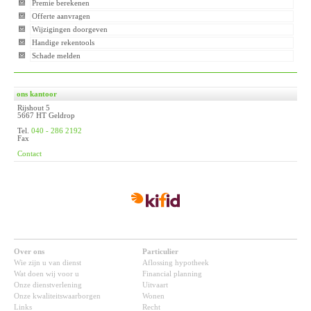
Premie berekenen
Offerte aanvragen
Wijzigingen doorgeven
Handige rekentools
Schade melden
ons kantoor
Rijshout 5
5667 HT Geldrop
Tel.
040 - 286 2192
Fax
Contact
Over ons
Particulier
Wie zijn u van dienst
Aflossing hypotheek
Wat doen wij voor u
Financial planning
Onze dienstverlening
Uitvaart
Onze kwaliteitswaarborgen
Wonen
Links
Recht