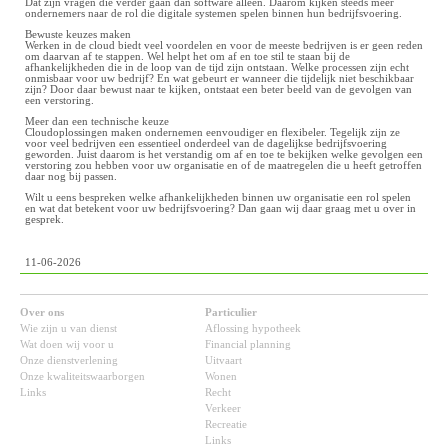
Dat zijn vragen die verder gaan dan software alleen. Daarom kijken steeds meer
ondernemers naar de rol die digitale systemen spelen binnen hun bedrijfsvoering.
Bewuste keuzes maken
Werken in de cloud biedt veel voordelen en voor de meeste bedrijven is er geen reden
om daarvan af te stappen. Wel helpt het om af en toe stil te staan bij de
afhankelijkheden die in de loop van de tijd zijn ontstaan. Welke processen zijn echt
onmisbaar voor uw bedrijf? En wat gebeurt er wanneer die tijdelijk niet beschikbaar
zijn? Door daar bewust naar te kijken, ontstaat een beter beeld van de gevolgen van
een verstoring.
Meer dan een technische keuze
Cloudoplossingen maken ondernemen eenvoudiger en flexibeler. Tegelijk zijn ze
voor veel bedrijven een essentieel onderdeel van de dagelijkse bedrijfsvoering
geworden. Juist daarom is het verstandig om af en toe te bekijken welke gevolgen een
verstoring zou hebben voor uw organisatie en of de maatregelen die u heeft getroffen
daar nog bij passen.
Wilt u eens bespreken welke afhankelijkheden binnen uw organisatie een rol spelen
en wat dat betekent voor uw bedrijfsvoering? Dan gaan wij daar graag met u over in
gesprek.
11-06-2026
Over ons
Particulier
Wie zijn u van dienst
Aflossing hypotheek
Wat doen wij voor u
Financial planning
Onze dienstverlening
Uitvaart
Onze kwaliteitswaarborgen
Wonen
Links
Recht
Verkeer
Recreatie
Links