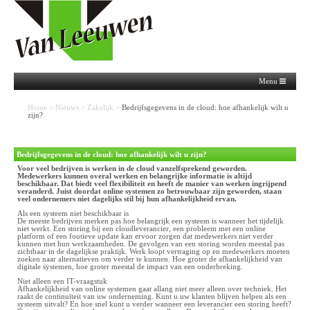
Menu
Home
>
Nieuws
>
Zakelijk
>
Bedrijfsgegevens in de cloud: hoe afhankelijk wilt u
zijn?
Bedrijfsgegevens in de cloud: hoe afhankelijk wilt u zijn?
Voor veel bedrijven is werken in de cloud vanzelfsprekend geworden.
Medewerkers kunnen overal werken en belangrijke informatie is altijd
beschikbaar. Dat biedt veel flexibiliteit en heeft de manier van werken ingrijpend
veranderd. Juist doordat online systemen zo betrouwbaar zijn geworden, staan
veel ondernemers niet dagelijks stil bij hun afhankelijkheid ervan.
Als een systeem niet beschikbaar is
De meeste bedrijven merken pas hoe belangrijk een systeem is wanneer het tijdelijk
niet werkt. Een storing bij een cloudleverancier, een probleem met een online
platform of een foutieve update kan ervoor zorgen dat medewerkers niet verder
kunnen met hun werkzaamheden. De gevolgen van een storing worden meestal pas
zichtbaar in de dagelijkse praktijk. Werk loopt vertraging op en medewerkers moeten
zoeken naar alternatieven om verder te kunnen. Hoe groter de afhankelijkheid van
digitale systemen, hoe groter meestal de impact van een onderbreking.
Niet alleen een IT-vraagstuk
Afhankelijkheid van online systemen gaat allang niet meer alleen over techniek. Het
raakt de continuïteit van uw onderneming. Kunt u uw klanten blijven helpen als een
systeem uitvalt? En hoe snel kunt u verder wanneer een leverancier een storing heeft?