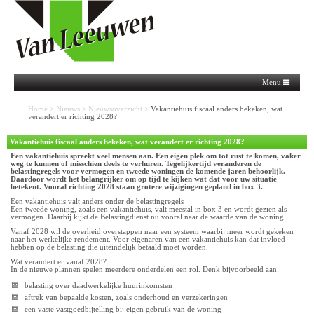
Menu
Home
>
Nieuws
>
Nieuwsoverzicht
>
Vakantiehuis fiscaal anders bekeken, wat
verandert er richting 2028?
Vakantiehuis fiscaal anders bekeken, wat verandert er richting 2028?
Een vakantiehuis spreekt veel mensen aan. Een eigen plek om tot rust te komen, vaker
weg te kunnen of misschien deels te verhuren. Tegelijkertijd veranderen de
belastingregels voor vermogen en tweede woningen de komende jaren behoorlijk.
Daardoor wordt het belangrijker om op tijd te kijken wat dat voor uw situatie
betekent. Vooral richting 2028 staan grotere wijzigingen gepland in box 3.
Een vakantiehuis valt anders onder de belastingregels
Een tweede woning, zoals een vakantiehuis, valt meestal in box 3 en wordt gezien als
vermogen. Daarbij kijkt de Belastingdienst nu vooral naar de waarde van de woning.
Vanaf 2028 wil de overheid overstappen naar een systeem waarbij meer wordt gekeken
naar het werkelijke rendement. Voor eigenaren van een vakantiehuis kan dat invloed
hebben op de belasting die uiteindelijk betaald moet worden.
Wat verandert er vanaf 2028?
In de nieuwe plannen spelen meerdere onderdelen een rol. Denk bijvoorbeeld aan:
belasting over daadwerkelijke huurinkomsten
aftrek van bepaalde kosten, zoals onderhoud en verzekeringen
een vaste vastgoedbijtelling bij eigen gebruik van de woning