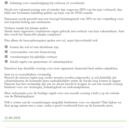
belasting over waardestijging bij verkoop of overdracht
Wordt een vakantiewoning niet of minder dan ongeveer 90% van het jaar verhuurd, dan
blijft een forfaitaire bijtelling gelden op basis van de WOZ-waarde.
Daarnaast wordt gewerkt met een beoogd belastingtarief van 36% en een vrijstelling voor
een beperkt bedrag aan rendement.
Verhuur maakt het plaatje anders
Steeds meer eigenaren combineren eigen gebruik met verhuur van hun vakantiehuis. Juist
dan wordt het financiële plaatje complexer.
Niet alleen de huuropbrengsten spelen een rol, maar bijvoorbeeld ook:
kosten die wel of niet aftrekbaar zijn
voorwaarden van een financiering
verzekeringen bij tijdelijke verhuur
lokale regels van gemeenten of vakantieparken
Daardoor kan dezelfde woning voor twee eigenaren financieel heel anders uitpakken.
Juist nu is vooruitkijken verstandig
Hoewel de nieuwe regels nog verder moeten worden uitgewerkt, is wel duidelijk dat
vakantiehuizen de komende jaren nadrukkelijker onder de fiscale loep komen te liggen.
Daarom kan het verstandig zijn om nu alvast inzicht te krijgen in wat een tweede woning
betekent voor uw vermogen, belastingdruk en toekomstplannen.
Meer informatie over de huidige regels voor een tweede woning vindt u op de website
van de Belastingdienst.
Wilt u weten wat de veranderingen mogelijk betekenen voor uw situatie? Dan kijken we
daar graag samen met u naar, zodat u goed voorbereid bent op de komende jaren.
12-06-2026