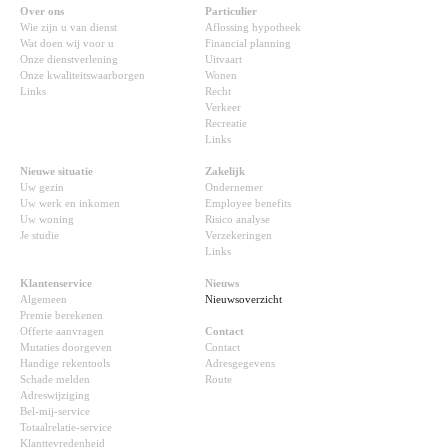
Over ons
Particulier
Wie zijn u van dienst
Aflossing hypotheek
Wat doen wij voor u
Financial planning
Onze dienstverlening
Uitvaart
Onze kwaliteitswaarborgen
Wonen
Links
Recht
Verkeer
Recreatie
Links
Nieuwe situatie
Zakelijk
Uw gezin
Ondernemer
Uw werk en inkomen
Employee benefits
Uw woning
Risico analyse
Je studie
Verzekeringen
Links
Klantenservice
Nieuws
Algemeen
Nieuwsoverzicht
Premie berekenen
Offerte aanvragen
Contact
Mutaties doorgeven
Contact
Handige rekentools
Adresgegevens
Schade melden
Route
Adreswijziging
Bel-mij-service
Totaalrelatie-service
Klanttevredenheid