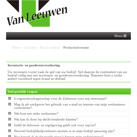
Menu
Home
>
Zakelijk
>
Risico analyse
>
Productinformatie
Inventaris- en goederenverzekering
Uw inventaris vormt vaak de spil van uw bedrijf. Stel daarom de continuïteit van uw
bedrijf veilig met een inventaris- en goederenverzekering. Daarmee bent u onder
andere verzekerd tegen brand en diefstal.
Veel gestelde vragen
Is eigenrisicodragerschap voor de Ziektewet voor mij interessant?
Mag ik als werkgever het gebruik van e-mail en internet van mijn werknemers
controleren?
Wat kost een zieke werknemer?
Wat kan ik doen bij slecht betalende klanten?
Geldt de Arbowet- en regelgeving geldt ook voor zzp'ers?
Hoeveel bedrijfshulpverleners moeten er in mijn bedrijf aanwezig zijn?
Hoe beperk ik de financiële risico’s binnen mijn onderneming?