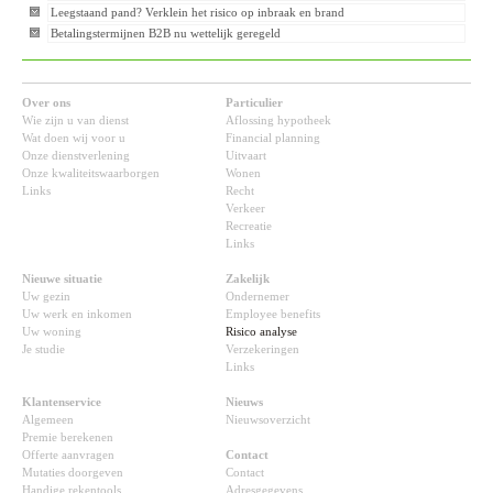
Leegstaand pand? Verklein het risico op inbraak en brand
Betalingstermijnen B2B nu wettelijk geregeld
Over ons
Particulier
Wie zijn u van dienst
Aflossing hypotheek
Wat doen wij voor u
Financial planning
Onze dienstverlening
Uitvaart
Onze kwaliteitswaarborgen
Wonen
Links
Recht
Verkeer
Recreatie
Links
Nieuwe situatie
Zakelijk
Uw gezin
Ondernemer
Uw werk en inkomen
Employee benefits
Uw woning
Risico analyse
Je studie
Verzekeringen
Links
Klantenservice
Nieuws
Algemeen
Nieuwsoverzicht
Premie berekenen
Offerte aanvragen
Contact
Mutaties doorgeven
Contact
Handige rekentools
Adresgegevens