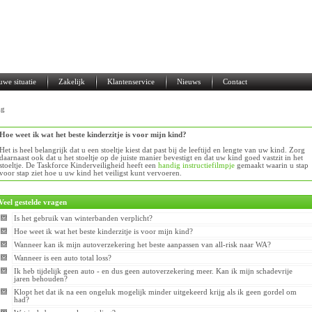
uwe situatie
Zakelijk
Klantenservice
Nieuws
Contact
ag
Hoe weet ik wat het beste kinderzitje is voor mijn kind?
Het is heel belangrijk dat u een stoeltje kiest dat past bij de leeftijd en lengte van uw kind. Zorg
daarnaast ook dat u het stoeltje op de juiste manier bevestigt en dat uw kind goed vastzit in het
stoeltje. De Taskforce Kinderveiligheid heeft een
handig instructiefilmpje
gemaakt waarin u stap
voor stap ziet hoe u uw kind het veiligst kunt vervoeren.
Veel gestelde vragen
Is het gebruik van winterbanden verplicht?
Hoe weet ik wat het beste kinderzitje is voor mijn kind?
Wanneer kan ik mijn autoverzekering het beste aanpassen van all-risk naar WA?
Wanneer is een auto total loss?
Ik heb tijdelijk geen auto - en dus geen autoverzekering meer. Kan ik mijn schadevrije
jaren behouden?
Klopt het dat ik na een ongeluk mogelijk minder uitgekeerd krijg als ik geen gordel om
had?