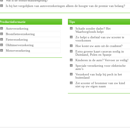
Wat is de bonus-malusregeling?
Is bij het vergelijken van autoverzekeringen alleen de hoogte van de premie van belang?
Productinformatie
Tips
Autoverzekering
Schade zonder dader? Het
Waarborgfonds helpt
Bromfietsverzekering
Zo helpt u diefstal van uw scooter te
Fietsverzekering
voorkomen
Oldtimerverzekering
Hoe komt uw auto uit de crashtest?
Motorverzekering
Extra groene kaart caravan nodig in
Duitsland, Polen en Spanje
Kinderen in de auto? Vervoer ze veilig!
Speciale verzekering voor elektrische
auto’s
Verzekerd van hulp bij pech in het
buitenland
Zet scooter of brommer van uw kind
niet op uw eigen naam