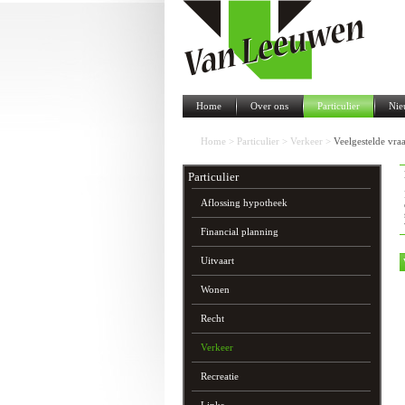
Home
Over ons
Particulier
Nie
Home
>
Particulier
>
Verkeer
>
Veelgestelde vra
Particulier
Aflossing hypotheek
Financial planning
Uitvaart
Wonen
Recht
Verkeer
Recreatie