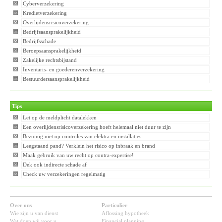
Cyberverzekering
Kredietverzekering
Overlijdensrisicoverzekering
Bedrijfsaansprakelijkheid
Bedrijfsschade
Beroepsaansprakelijkheid
Zakelijke rechtsbijstand
Inventaris- en goederenverzekering
Bestuurdersaansprakelijkheid
Tips
Let op de meldplicht datalekken
Een overlijdensrisicoverzekering hoeft helemaal niet duur te zijn
Bezuinig niet op controles van elektra en installaties
Leegstaand pand? Verklein het risico op inbraak en brand
Maak gebruik van uw recht op contra-expertise!
Dek ook indirecte schade af
Check uw verzekeringen regelmatig
Over ons
Particulier
Wie zijn u van dienst
Aflossing hypotheek
Wat doen wij voor u
Financial planning