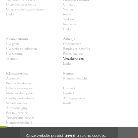
Onze dienstverlening
Uitvaart
Onze kwaliteitswaarborgen
Wonen
Links
Recht
Verkeer
Recreatie
Links
Nieuwe situatie
Zakelijk
Uw gezin
Ondernemer
Uw werk en inkomen
Employee benefits
Uw woning
Risico analyse
Je studie
Verzekeringen
Links
Klantenservice
Nieuws
Algemeen
Nieuwsoverzicht
Premie berekenen
Offerte aanvragen
Contact
Mutaties doorgeven
Contact
Handige rekentools
Adresgegevens
Schade melden
Route
Adreswijziging
Bel-mij-service
Totaalrelatie-service
Klanttevredenheid
Aanbeveling
Klachtmelding
Onze website plaatst
geen
tracking cookies.
Downloads