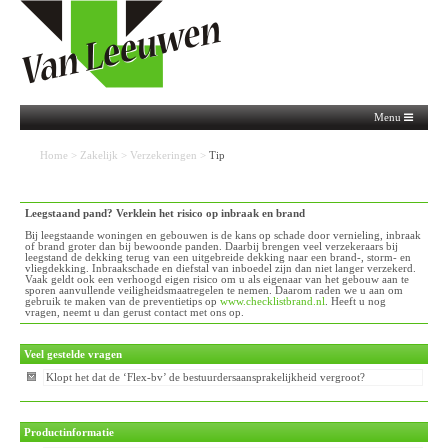
Menu
Home
>
Zakelijk
>
Verzekeringen
>
Tip
Leegstaand pand? Verklein het risico op inbraak en brand
Bij leegstaande woningen en gebouwen is de kans op schade door vernieling, inbraak
of brand groter dan bij bewoonde panden. Daarbij brengen veel verzekeraars bij
leegstand de dekking terug van een uitgebreide dekking naar een brand-, storm- en
vliegdekking. Inbraakschade en diefstal van inboedel zijn dan niet langer verzekerd.
Vaak geldt ook een verhoogd eigen risico om u als eigenaar van het gebouw aan te
sporen aanvullende veiligheidsmaatregelen te nemen. Daarom raden we u aan om
gebruik te maken van de preventietips op
www.checklistbrand.nl
. Heeft u nog
vragen, neemt u dan gerust contact met ons op.
Veel gestelde vragen
Klopt het dat de ‘Flex-bv’ de bestuurdersaansprakelijkheid vergroot?
Productinformatie