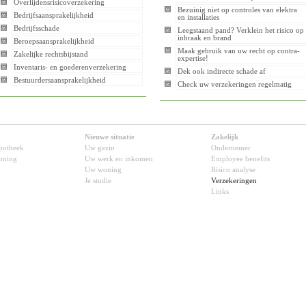
Overlijdensrisicoverzekering
Bezuinig niet op controles van elektra
Bedrijfsaansprakelijkheid
en installaties
Bedrijfsschade
Leegstaand pand? Verklein het risico op
inbraak en brand
Beroepsaansprakelijkheid
Maak gebruik van uw recht op contra-
Zakelijke rechtsbijstand
expertise!
Inventaris- en goederenverzekering
Dek ook indirecte schade af
Bestuurdersaansprakelijkheid
Check uw verzekeringen regelmatig
Nieuwe situatie
Zakelijk
potheek
Uw gezin
Ondernemer
anning
Uw werk en inkomen
Employee benefits
Uw woning
Risico analyse
Je studie
Verzekeringen
Links