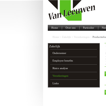
Home
Over ons
Particulier
Nie
Home
>
Zakelijk
>
Verzekeringen
>
Productinfo
Zakelijk
Ondernemer
Employee benefits
Risico analyse
Verzekeringen
Links