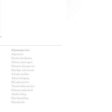
Klantenservice
Algemeen
Premie berekenen
Offerte aanvragen
Mutaties doorgeven
Handige rekentools
Schade melden
Adreswijziging
Bel-mij-service
Totaalrelatie-service
Klanttevredenheid
Aanbeveling
Klachtmelding
Downloads