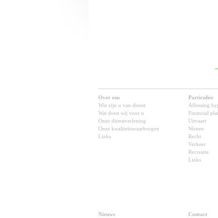
Over ons
Particulier
Wie zijn u van dienst
Aflossing hy
Wat doen wij voor u
Financial pl
Onze dienstverlening
Uitvaart
Onze kwaliteitswaarborgen
Wonen
Links
Recht
Verkeer
Recreatie
Links
Nieuws
Contact