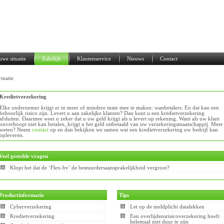
uwe situatie
Zakelijk
Klantenservice
Nieuws
Contact
rmatie
Kredietverzekering
Elke ondernemer krijgt er in meer of mindere mate mee te maken: wanbetalers. En dat kan een
behoorlijk risico zijn. Levert u aan zakelijke klanten? Dan kunt u een kredietverzekering
afsluiten. Daarmee weet u zeker dat u uw geld krijgt als u levert op rekening. Want als uw klant
onverhoopt niet kan betalen, krijgt u het geld uitbetaald van uw verzekeringsmaatschappij. Meer
weten? Neem
contact
op en dan bekijken we samen wat een kredietverzekering uw bedrijf kan
opleveren.
Veel gestelde vragen
Klopt het dat de ‘Flex-bv’ de bestuurdersaansprakelijkheid vergroot?
Productinformatie
Tips
Cyberverzekering
Let op de meldplicht datalekken
Kredietverzekering
Een overlijdensrisicoverzekering hoeft
helemaal niet duur te zijn