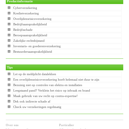
Productinformatie
Cyberverzekering
Kredietverzekering
Overlijdensrisicoverzekering
Bedrijfsaansprakelijkheid
Bedrijfsschade
Beroepsaansprakelijkheid
Zakelijke rechtsbijstand
Inventaris- en goederenverzekering
Bestuurdersaansprakelijkheid
Tips
Let op de meldplicht datalekken
Een overlijdensrisicoverzekering hoeft helemaal niet duur te zijn
Bezuinig niet op controles van elektra en installaties
Leegstaand pand? Verklein het risico op inbraak en brand
Maak gebruik van uw recht op contra-expertise!
Dek ook indirecte schade af
Check uw verzekeringen regelmatig
Over ons
Particulier