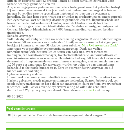
krijgen tot gegevens. Met 42 procent komen dit soort aanvallen het vaakst voor.
Schade bedraagt gemiddeld een ton
Als persoonsgegevens gestolen worden is de schade groot voor het getroffen bedrijf.
Bij een ransomeware-aanval kun je er vaak niet omheen om het losgeld te betalen. Er
moeten bovendien externe specialisten ingehuurd worden om de systemen te
herstellen. Dat kan lang duren waardoor er verlies in productiviteit en omzet optreedt.
Een cyberaanval kost een bedrijf daardoor gemiddeld een ton. Reputatieschade kan
bovendien leiden tot verlies van klanten, zeker als klanten door de hack het
slachtoffer zijn geworden van identiteitsfraude. Zo deden er vorig jaar volgens het
Centraal Meldpunt Identiteitsfraude 7.000 burgers melding van mogelijke iden-
titeitsfraude.
Subsidie aanvragen
Wilt u de digitale veiligheid van uw onderneming vergroten? Kleine ondernemingen
(maximaal 50 werknemers en minder dan 10 miljoen euro omzet in het afgelopen
boekjaar) kunnen tot en met 31 oktober weer subsidie
‘Mijn Cyberweerbare Zaak’
aanvragen voor specifieke cybersecuritymaatregelen. Denk aan veilige
netwerktoegang/wifi, het instellen en testen van back-ups, cyber awareness-
trainingen, een wachtwoordmanager, tweefactorauthenticatie, antivirussoftware en
een risico-inventarisatie en -evaluatie. De subsidie bedraagt 50% van de kosten voor
de aanschaf of implementatie van een of meer maatregelen, met een maximum van
1.250 euro per aanvrager. De aanvragen worden op volgorde van binnenkomst
behandeld tot het totale budget op is. Zorg er dus voor dat uw aanvraag op tijd
binnenkomt en volledig is.
Cyberverzekering afsluiten
U kunt veel doen om cybercriminaliteit te voorkomen, maar 100% uitsluiten kan niet.
Hackers gebruiken steeds nieuwe en slimmere methoden. Daarom behoort ook een
goede cyberverzekering tot het pakket aan maatregelen dat u treft om cyberweerbaar
te worden. Wilt u advies over de cyberverzekering of wilt u die eens laten
doorlichten? Wij zijn u graag van dienst. Neem daarvoor
contact
met ons op.
06-08-2025
Veel gestelde vragen
Klopt het dat de ‘Flex-bv’ de bestuurdersaansprakelijkheid vergroot?