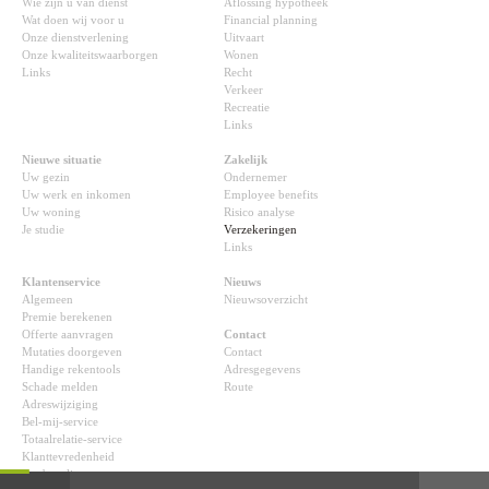
Wie zijn u van dienst
Aflossing hypotheek
Wat doen wij voor u
Financial planning
Onze dienstverlening
Uitvaart
Onze kwaliteitswaarborgen
Wonen
Links
Recht
Verkeer
Recreatie
Links
Nieuwe situatie
Zakelijk
Uw gezin
Ondernemer
Uw werk en inkomen
Employee benefits
Uw woning
Risico analyse
Je studie
Verzekeringen
Links
Klantenservice
Nieuws
Algemeen
Nieuwsoverzicht
Premie berekenen
Offerte aanvragen
Contact
Mutaties doorgeven
Contact
Handige rekentools
Adresgegevens
Schade melden
Route
Adreswijziging
Bel-mij-service
Totaalrelatie-service
Klanttevredenheid
Aanbeveling