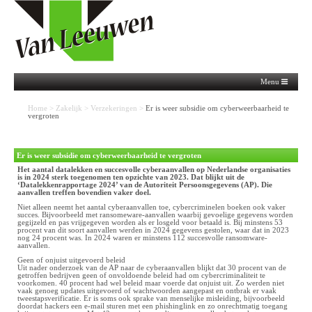
Menu
Home
>
Zakelijk
>
Verzekeringen
>
Er is weer subsidie om cyberweerbaarheid te
vergroten
Er is weer subsidie om cyberweerbaarheid te vergroten
Het aantal datalekken en succesvolle cyberaanvallen op Nederlandse organisaties
is in 2024 sterk toegenomen ten opzichte van 2023. Dat blijkt uit de
‘Datalekkenrapportage 2024’ van de Autoriteit Persoonsgegevens (AP). Die
aanvallen treffen bovendien vaker doel.
Niet alleen neemt het aantal cyberaanvallen toe, cybercriminelen boeken ook vaker
succes. Bijvoorbeeld met ransomeware-aanvallen waarbij gevoelige gegevens worden
gegijzeld en pas vrijgegeven worden als er losgeld voor betaald is. Bij minstens 53
procent van dit soort aanvallen werden in 2024 gegevens gestolen, waar dat in 2023
nog 24 procent was. In 2024 waren er minstens 112 succesvolle ransomware-
aanvallen.
Geen of onjuist uitgevoerd beleid
Uit nader onderzoek van de AP naar de cyberaanvallen blijkt dat 30 procent van de
getroffen bedrijven geen of onvoldoende beleid had om cybercriminaliteit te
voorkomen. 40 procent had wel beleid maar voerde dat onjuist uit. Zo werden niet
vaak genoeg updates uitgevoerd of wachtwoorden aangepast en ontbrak er vaak
tweestapsverificatie. Er is soms ook sprake van menselijke misleiding, bijvoorbeeld
doordat hackers een e-mail sturen met een phishinglink en zo onrechtmatig toegang