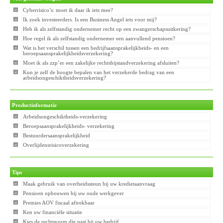
Cyberrisico’s: moet ik daar ik iets mee?
Ik zoek investeerders. Is een Business Angel iets voor mij?
Heb ik als zelfstandig ondernemer recht op een zwangerschapsuitkering?
Hoe regel ik als zelfstandig ondernemer een aanvullend pensioen?
Wat is het verschil tussen een bedrijfsaansprakelijkheids- en een
beroepsaansprakelijkheidsverzekering?
Moet ik als zzp’er een zakelijke rechtsbijstandverzekering afsluiten?
Kun je zelf de hoogte bepalen van het verzekerde bedrag van een
arbeidsongeschiktheidsverzekering?
Productinformatie
Arbeidsongeschiktheids-verzekering
Beroepsaansprakelijkheids- verzekering
Bestuurdersaansprakelijkheid
Overlijdensrisicoverzekering
Tips
Maak gebruik van overheidssteun bij uw kredietaanvraag
Pensioen opbouwen bij uw oude werkgever
Premies AOV fiscaal aftrekbaar
Ken uw financiële situatie
Kies de rechtsvorm die past bij uw bedrijf