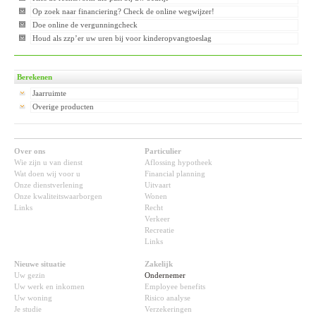
Op zoek naar financiering? Check de online wegwijzer!
Doe online de vergunningcheck
Houd als zzp’er uw uren bij voor kinderopvangtoeslag
Berekenen
Jaarruimte
Overige producten
Over ons
Particulier
Wie zijn u van dienst
Aflossing hypotheek
Wat doen wij voor u
Financial planning
Onze dienstverlening
Uitvaart
Onze kwaliteitswaarborgen
Wonen
Links
Recht
Verkeer
Recreatie
Links
Nieuwe situatie
Zakelijk
Uw gezin
Ondernemer
Uw werk en inkomen
Employee benefits
Uw woning
Risico analyse
Je studie
Verzekeringen