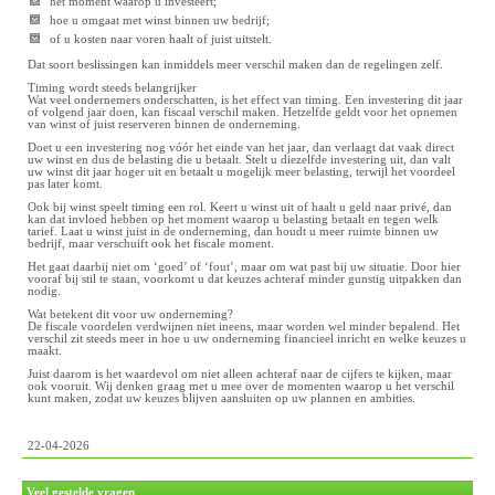
het moment waarop u investeert;
hoe u omgaat met winst binnen uw bedrijf;
of u kosten naar voren haalt of juist uitstelt.
Dat soort beslissingen kan inmiddels meer verschil maken dan de regelingen zelf.
Timing wordt steeds belangrijker
Wat veel ondernemers onderschatten, is het effect van timing. Een investering dit jaar
of volgend jaar doen, kan fiscaal verschil maken. Hetzelfde geldt voor het opnemen
van winst of juist reserveren binnen de onderneming.
Doet u een investering nog vóór het einde van het jaar, dan verlaagt dat vaak direct
uw winst en dus de belasting die u betaalt. Stelt u diezelfde investering uit, dan valt
uw winst dit jaar hoger uit en betaalt u mogelijk meer belasting, terwijl het voordeel
pas later komt.
Ook bij winst speelt timing een rol. Keert u winst uit of haalt u geld naar privé, dan
kan dat invloed hebben op het moment waarop u belasting betaalt en tegen welk
tarief. Laat u winst juist in de onderneming, dan houdt u meer ruimte binnen uw
bedrijf, maar verschuift ook het fiscale moment.
Het gaat daarbij niet om ‘goed’ of ‘fout’, maar om wat past bij uw situatie. Door hier
vooraf bij stil te staan, voorkomt u dat keuzes achteraf minder gunstig uitpakken dan
nodig.
Wat betekent dit voor uw onderneming?
De fiscale voordelen verdwijnen niet ineens, maar worden wel minder bepalend. Het
verschil zit steeds meer in hoe u uw onderneming financieel inricht en welke keuzes u
maakt.
Juist daarom is het waardevol om niet alleen achteraf naar de cijfers te kijken, maar
ook vooruit. Wij denken graag met u mee over de momenten waarop u het verschil
kunt maken, zodat uw keuzes blijven aansluiten op uw plannen en ambities.
22-04-2026
Veel gestelde vragen