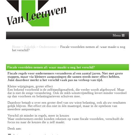
Menu
Home
>
Zakelijk
>
Ondernemer
>
Fiscale voordelen nemen af: waar maakt u nog
het verschil?
Fiscale voordelen nemen af: waar maakt u nog het verschil?
Fiscale regels voor ondernemers veranderen al een aantal jaren. Niet met grote
stappen, maar via kleinere aanpassingen die samen steeds meer effect hebben.
Juist daardoor merkt u het verschil vaak pas na verloop van tijd.
Kleine wijzigingen, groter effect
Een bekend voorbeeld is de zelfstandigenaftrek, die verder wordt afgebouwd. Maar
dat is niet de enige verandering. Ook de mkb-winstvrijstelling levert minder voordeel
op dan voorheen en belastingtarieven schuiven mee.
Daardoor betaalt u over een groter deel van uw winst belasting, ook als uw resultaten
gelijk blijven. Het effect zit dus niet in één maatregel, maar in de optelsom van
meerdere aanpassingen.
Verschil zit minder in regels, meer in keuzes
Waar ondernemers eerder konden rekenen op vaste fiscale voordelen, verschuift de
focus nu naar de keuzes die u zelf maakt.
Denk aan: