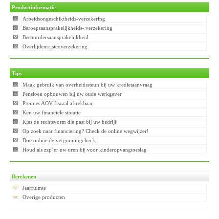
Productinformatie
Arbeidsongeschiktheids-verzekering
Beroepsaansprakelijkheids- verzekering
Bestuurdersaansprakelijkheid
Overlijdensrisicoverzekering
Tips
Maak gebruik van overheidssteun bij uw kredietaanvraag
Pensioen opbouwen bij uw oude werkgever
Premies AOV fiscaal aftrekbaar
Ken uw financiële situatie
Kies de rechtsvorm die past bij uw bedrijf
Op zoek naar financiering? Check de online wegwijzer!
Doe online de vergunningcheck
Houd als zzp’er uw uren bij voor kinderopvangtoeslag
Berekenen
Jaarruimte
Overige producten