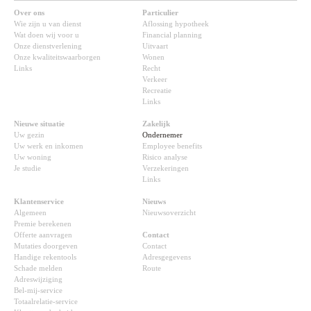
Over ons
Particulier
Wie zijn u van dienst
Aflossing hypotheek
Wat doen wij voor u
Financial planning
Onze dienstverlening
Uitvaart
Onze kwaliteitswaarborgen
Wonen
Links
Recht
Verkeer
Recreatie
Links
Nieuwe situatie
Zakelijk
Uw gezin
Ondernemer
Uw werk en inkomen
Employee benefits
Uw woning
Risico analyse
Je studie
Verzekeringen
Links
Klantenservice
Nieuws
Algemeen
Nieuwsoverzicht
Premie berekenen
Offerte aanvragen
Contact
Mutaties doorgeven
Contact
Handige rekentools
Adresgegevens
Schade melden
Route
Adreswijziging
Bel-mij-service
Totaalrelatie-service