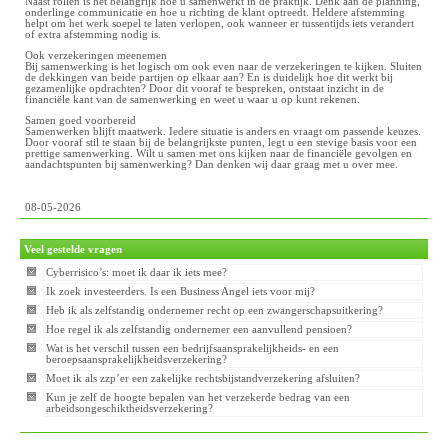
Naast rollen is het belangrijk hoe u samenwerkt in de praktijk. Denk aan de planning,
onderlinge communicatie en hoe u richting de klant optreedt. Heldere afstemming
helpt om het werk soepel te laten verlopen, ook wanneer er tussentijds iets verandert
of extra afstemming nodig is.
Ook verzekeringen meenemen
Bij samenwerking is het logisch om ook even naar de verzekeringen te kijken. Sluiten
de dekkingen van beide partijen op elkaar aan? En is duidelijk hoe dit werkt bij
gezamenlijke opdrachten? Door dit vooraf te bespreken, ontstaat inzicht in de
financiële kant van de samenwerking en weet u waar u op kunt rekenen.
Samen goed voorbereid
Samenwerken blijft maatwerk. Iedere situatie is anders en vraagt om passende keuzes.
Door vooraf stil te staan bij de belangrijkste punten, legt u een stevige basis voor een
prettige samenwerking. Wilt u samen met ons kijken naar de financiële gevolgen en
aandachtspunten bij samenwerking? Dan denken wij daar graag met u over mee.
08-05-2026
Veel gestelde vragen
Cyberrisico’s: moet ik daar ik iets mee?
Ik zoek investeerders. Is een Business Angel iets voor mij?
Heb ik als zelfstandig ondernemer recht op een zwangerschapsuitkering?
Hoe regel ik als zelfstandig ondernemer een aanvullend pensioen?
Wat is het verschil tussen een bedrijfsaansprakelijkheids- en een
beroepsaansprakelijkheidsverzekering?
Moet ik als zzp’er een zakelijke rechtsbijstandverzekering afsluiten?
Kun je zelf de hoogte bepalen van het verzekerde bedrag van een
arbeidsongeschiktheidsverzekering?