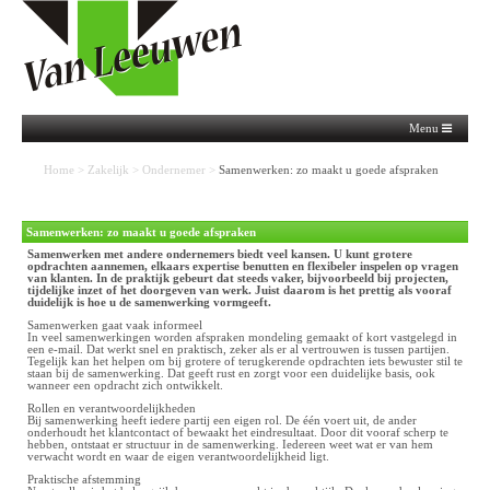
Menu
Home
>
Zakelijk
>
Ondernemer
>
Samenwerken: zo maakt u goede afspraken
Samenwerken: zo maakt u goede afspraken
Samenwerken met andere ondernemers biedt veel kansen. U kunt grotere
opdrachten aannemen, elkaars expertise benutten en flexibeler inspelen op vragen
van klanten. In de praktijk gebeurt dat steeds vaker, bijvoorbeeld bij projecten,
tijdelijke inzet of het doorgeven van werk. Juist daarom is het prettig als vooraf
duidelijk is hoe u de samenwerking vormgeeft.
Samenwerken gaat vaak informeel
In veel samenwerkingen worden afspraken mondeling gemaakt of kort vastgelegd in
een e-mail. Dat werkt snel en praktisch, zeker als er al vertrouwen is tussen partijen.
Tegelijk kan het helpen om bij grotere of terugkerende opdrachten iets bewuster stil te
staan bij de samenwerking. Dat geeft rust en zorgt voor een duidelijke basis, ook
wanneer een opdracht zich ontwikkelt.
Rollen en verantwoordelijkheden
Bij samenwerking heeft iedere partij een eigen rol. De één voert uit, de ander
onderhoudt het klantcontact of bewaakt het eindresultaat. Door dit vooraf scherp te
hebben, ontstaat er structuur in de samenwerking. Iedereen weet wat er van hem
verwacht wordt en waar de eigen verantwoordelijkheid ligt.
Praktische afstemming